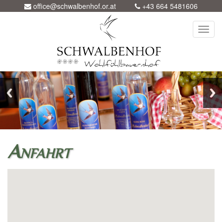
office@schwalbenhof.or.at
+43 664 5481606
Toggl
navig
Anfahrt