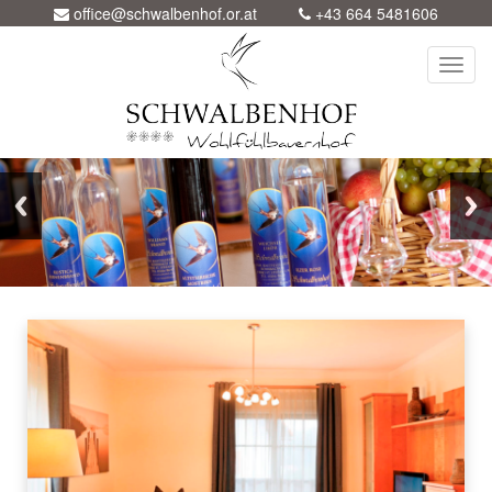
office@schwalbenhof.or.at
+43 664 5481606
Toggl
navig