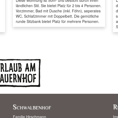
Diese Wohnung ist 50m² und besticht durch ihren
D
ländlichen Stil. Sie bietet Platz für 2 bis 4 Personen.
d
Vorzimmer, Bad mit Dusche (inkl. Föhn), seperates
d
WC, Schlafzimmer mit Doppelbett. Die gemütliche
s
runde Sitzbank bietet Platz für mehrere Personen.
a
S
Schwalbenhof
R
Familie Hirschmann
Im